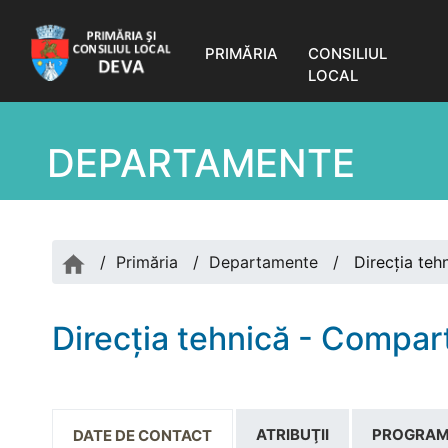
PRIMĂRIA
CONSILIUL
LOCAL
DEPARTAMENTE
/
Primăria
/
Departamente
/
Direcția tehn
Direcția tehnică - Compart
ATRIBUŢII
PROGRAM
DATE DE CONTACT