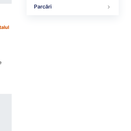
Parcări
talul
e