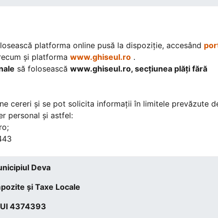
folosească platforma online pusă la dispoziție, accesând
por
precum și platforma
www.ghiseul.ro
.
nale
să folosească
www.ghiseul.ro, secțiunea plăți fără
cereri și se pot solicita informații în limitele prevăzute d
 personal și astfel:
ro;
8443
nicipiul Deva
mpozite şi Taxe Locale
UI 4374393