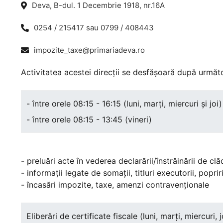
Deva, B-dul. 1 Decembrie 1918, nr.16A
0254 / 215417 sau 0799 / 408443
impozite_taxe@primariadeva.ro
Activitatea acestei direcții se desfășoară după următ
- între orele 08:15 - 16:15 (luni, marți, miercuri și joi)
- între orele 08:15 - 13:45 (vineri)
- preluări acte în vederea declarării/înstrăinării de clă
- informații legate de somații, titluri executorii, poprir
- încasări impozite, taxe, amenzi contravenționale
Eliberări de certificate fiscale (luni, marți, miercuri, 