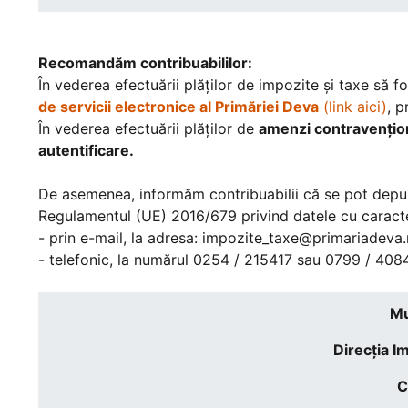
Recomandăm contribuabililor:
În vederea efectuării plăților de impozite și taxe să 
de servicii electronice al Primăriei Deva
(link aici)
, 
În vederea efectuării plăților de
amenzi contravențio
autentificare.
De asemenea, informăm contribuabilii că se pot depune 
Regulamentul (UE) 2016/679 privind datele cu caracter
- prin e-mail, la adresa: impozite_taxe@primariadeva.
- telefonic, la numărul 0254 / 215417 sau 0799 / 40
Mu
Direcţia I
C