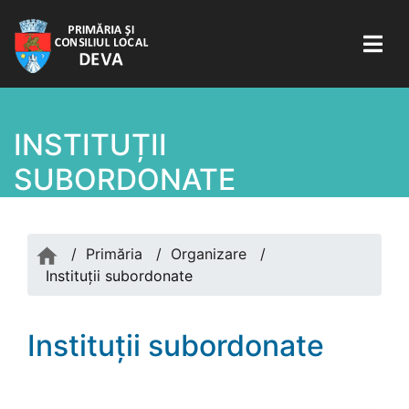
INSTITUȚII
SUBORDONATE
/
Primăria
/
Organizare
/
Instituții subordonate
Instituții subordonate