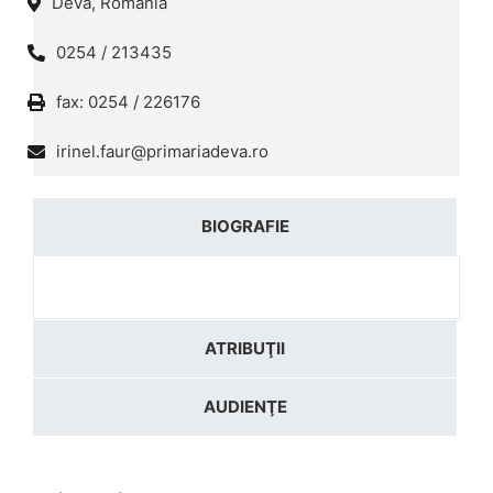
Deva, România
0254 / 213435
fax: 0254 / 226176
irinel.faur@primariadeva.ro
BIOGRAFIE
ATRIBUŢII
AUDIENŢE