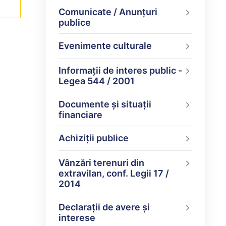
Comunicate / Anunțuri
publice
Evenimente culturale
Informații de interes public -
Legea 544 / 2001
Documente şi situaţii
financiare
Achiziții publice
Vânzări terenuri din
extravilan, conf. Legii 17 /
2014
Declarații de avere şi
interese