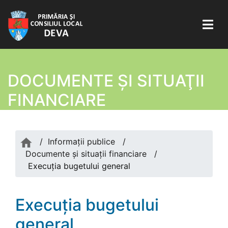
DOCUMENTE ŞI SITUAŢII
FINANCIARE
/
Informații publice
/
Documente şi situaţii financiare
/
Execuția bugetului general
Execuția bugetului
general