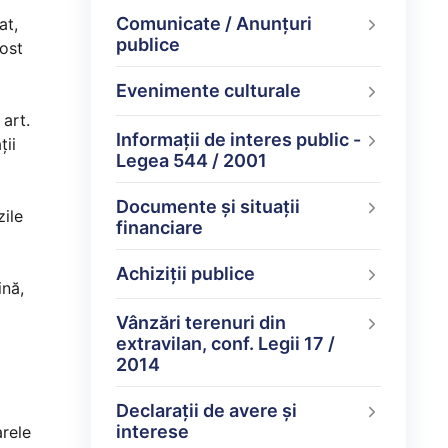
Comunicate / Anunțuri
at,
publice
fost
Evenimente culturale
art.
Informații de interes public -
ţii
Legea 544 / 2001
Documente şi situaţii
ile
financiare
Achiziții publice
ină,
Vânzări terenuri din
extravilan, conf. Legii 17 /
2014
Declarații de avere şi
interese
rele