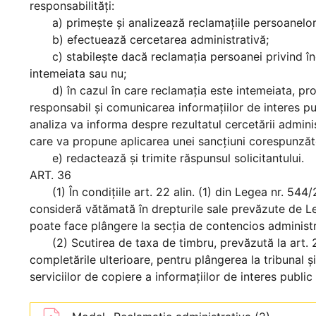
responsabilităţi:
a) primeşte şi analizează reclamaţiile persoanelor
b) efectuează cercetarea administrativă;
c) stabileşte dacă reclamaţia persoanei privind încă
intemeiata sau nu;
d) în cazul în care reclamaţia este intemeiata, prop
responsabil şi comunicarea informaţiilor de interes publ
analiza va informa despre rezultatul cercetării administ
care va propune aplicarea unei sancţiuni corespunzătoa
e) redactează şi trimite răspunsul solicitantului.
ART. 36
(1) În condiţiile art. 22 alin. (1) din Legea nr. 544/
consideră vătămată în drepturile sale prevăzute de Leg
poate face plângere la secţia de contencios administra
(2) Scutirea de taxa de timbru, prevăzută la art. 22 
completările ulterioare, pentru plângerea la tribunal şi
serviciilor de copiere a informaţiilor de interes public 