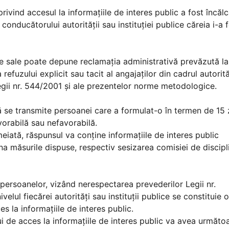
ind accesul la informaţiile de interes public a fost încălc
nducătorului autorităţii sau instituţiei publice căreia i-a 
sale poate depune reclamaţia administrativă prevăzută la 
refuzului explicit sau tacit al angajaţilor din cadrul autorită
Legii nr. 544/2001 şi ale prezentelor norme metodologice.
se transmite persoanei care a formulat-o în termen de 15 z
avorabilă sau nefavorabilă.
ată, răspunsul va conţine informaţiile de interes public
na măsurile dispuse, respectiv sesizarea comisiei de discipl
persoanelor, vizând nerespectarea prevederilor Legii nr.
lul fiecărei autorităţi sau instituţii publice se constituie o
s la informaţiile de interes public.
de acces la informaţiile de interes public va avea următoa