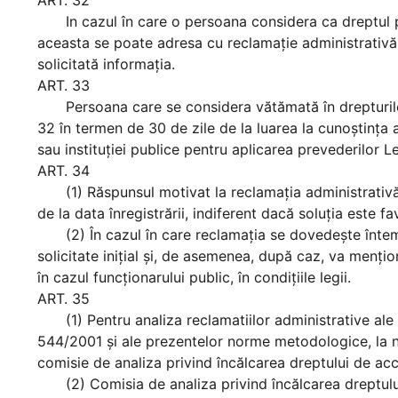
ART. 32
In cazul în care o persoana considera ca dreptul priv
aceasta se poate adresa cu reclamaţie administrativă co
solicitată informaţia.
ART. 33
Persoana care se considera vătămată în drepturile 
32 în termen de 30 de zile de la luarea la cunoştinţa a 
sau instituţiei publice pentru aplicarea prevederilor 
ART. 34
(1) Răspunsul motivat la reclamaţia administrativă 
de la data înregistrării, indiferent dacă soluţia este f
(2) În cazul în care reclamaţia se dovedeşte întemei
solicitate iniţial şi, de asemenea, după caz, va menţio
în cazul funcţionarului public, în condiţiile legii.
ART. 35
(1) Pentru analiza reclamatiilor administrative ale 
544/2001 şi ale prezentelor norme metodologice, la nive
comisie de analiza privind încălcarea dreptului de acce
(2) Comisia de analiza privind încălcarea dreptului 