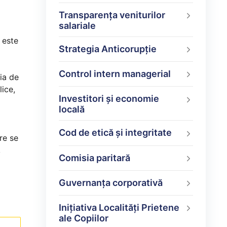
Transparența veniturilor
salariale
 este
Strategia Anticorupție
Control intern managerial
sia de
lice,
Investitori și economie
locală
Cod de etică și integritate
re se
,
Comisia paritară
Guvernanța corporativă
Inițiativa Localități Prietene
ale Copiilor