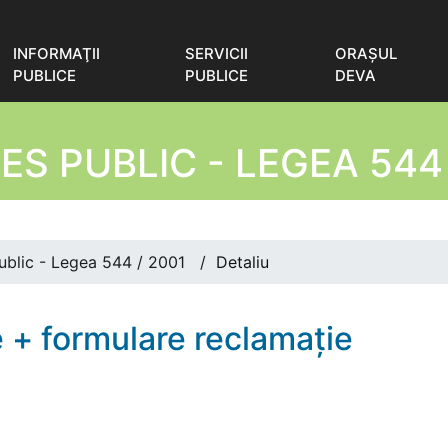
INFORMAŢII
SERVICII
ORAŞUL
PUBLICE
PUBLICE
DEVA
ES PUBLIC - LEGEA 544 
public - Legea 544 / 2001
/
Detaliu
 + formulare reclamație