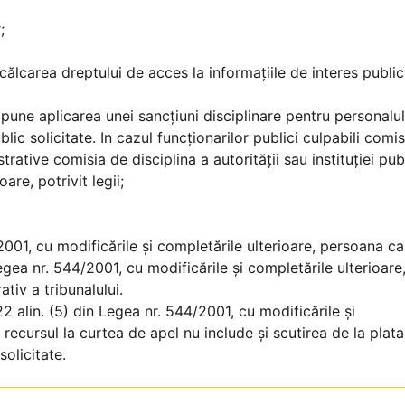
;
lcarea dreptului de acces la informaţiile de interes public
une aplicarea unei sancţiuni disciplinare pentru personalul
ic solicitate. In cazul funcţionarilor publici culpabili comi
rative comisia de disciplina a autorităţii sau instituţiei pub
re, potrivit legii;
2001, cu modificările şi completările ulterioare, persoana ca
ea nr. 544/2001, cu modificările şi completările ulterioare
tiv a tribunalului.
alin. (5) din Legea nr. 544/2001, cu modificările şi
 recursul la curtea de apel nu include şi scutirea de la plata
solicitate.