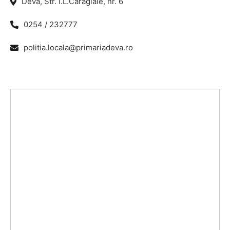
Deva, Str. I.L.Caragiale, nr. 6
0254 / 232777
politia.locala@primariadeva.ro