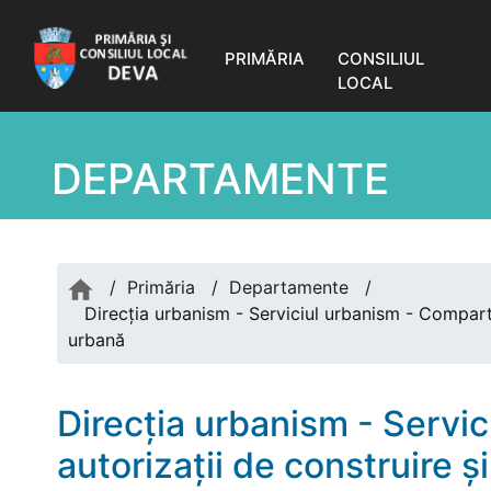
PRIMĂRIA
CONSILIUL
LOCAL
DEPARTAMENTE
/
Primăria
/
Departamente
/
Direcția urbanism - Serviciul urbanism - Comparti
urbană
Direcția urbanism - Servi
autorizații de construire ș