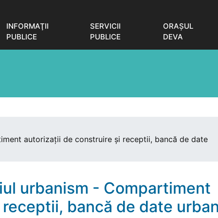
INFORMAŢII
SERVICII
ORAŞUL
PUBLICE
PUBLICE
DEVA
ment autorizații de construire și receptii, bancă de date
ciul urbanism - Compartiment
i receptii, bancă de date urba