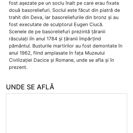
fost aşezate pe un soclu înalt pe care erau fixate
două basoreliefuri. Soclul este făcut din piatră de
trahit din Deva, iar basoreliefurile din bronz şi au
fost executate de sculptorul Eugen Ciucă.
Scenele de pe basoreliefuri prezintă ţăranii
răsculaţi iîn anul 1784 şi ţăranii împărţind
pământul. Busturile martirilor au fost demontate în
anul 1962, fiind amplasate în faţa Muzeului
Civilizaţiei Dacice şi Romane, unde se afla şi în
prezent.
UNDE SE AFLĂ