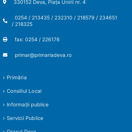
330152 Deva, Piața Unirii nr. 4
0254 / 213435 / 232310 / 218579 / 234651
/ 218325
fax: 0254 / 226176
primar@primariadeva.ro
Primăria
Consiliul Local
Informaţii publice
Servicii Publice
Oraşul Deva