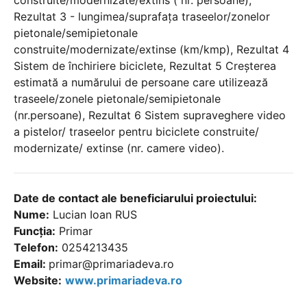
construite/modernizate/extins ( nr. persoane),
Rezultat 3 - lungimea/suprafața traseelor/zonelor
pietonale/semipietonale
construite/modernizate/extinse (km/kmp), Rezultat 4
Sistem de închiriere biciclete, Rezultat 5 Creșterea
estimată a numărului de persoane care utilizează
traseele/zonele pietonale/semipietonale
(nr.persoane), Rezultat 6 Sistem supraveghere video
a pistelor/ traseelor pentru biciclete construite/
modernizate/ extinse (nr. camere video).
Date de contact ale beneficiarului proiectului:
Nume:
Lucian Ioan RUS
Funcția:
Primar
Telefon:
0254213435
Email:
primar@primariadeva.ro
Website:
www.primariadeva.ro