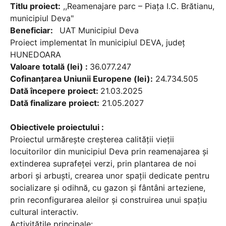
Titlu proiect:
,,Reamenajare parc – Piața I.C. Brătianu,
municipiul Deva"
Beneficiar:
UAT Municipiul Deva
Proiect implementat în municipiul DEVA, județ
HUNEDOARA
Valoare totală (lei) :
36.077.247
Cofinanțarea Uniunii Europene (lei):
24.734.505
Dată începere proiect:
21.03.2025
Dată finalizare proiect:
21.05.2027
Obiectivele proiectului :
Proiectul urmărește creșterea calității vieții
locuitorilor din municipiul Deva prin reamenajarea și
extinderea suprafeței verzi, prin plantarea de noi
arbori și arbuști, crearea unor spații dedicate pentru
socializare și odihnă, cu gazon și fântâni arteziene,
prin reconfigurarea aleilor și construirea unui spațiu
cultural interactiv.
Activităţile principale: