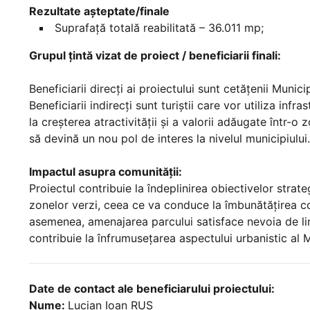
Rezultate aşteptate/finale
Suprafață totală reabilitată – 36.011 mp;
Grupul țintă vizat de proiect / beneficiarii finali:
Beneficiarii direcți ai proiectului sunt cetățenii Munici
Beneficiarii indirecți sunt turiștii care vor utiliza inf
la creșterea atractivității și a valorii adăugate într-
să devină un nou pol de interes la nivelul municipiului.
Impactul asupra comunității:
Proiectul contribuie la îndeplinirea obiectivelor strat
zonelor verzi, ceea ce va conduce la îmbunătățirea condi
asemenea, amenajarea parcului satisface nevoia de liniș
contribuie la înfrumusețarea aspectului urbanistic al Mu
Date de contact ale beneficiarului proiectului:
Nume:
Lucian Ioan RUS