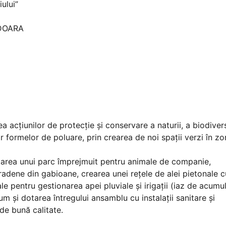
ului”
EDOARA
ea acțiunilor de protecție și conservare a naturii, a biodivers
or formelor de poluare, prin crearea de noi spații verzi în zo
jarea unui parc împrejmuit pentru animale de companie,
radene din gabioane, crearea unei rețele de alei pietonale c
e pentru gestionarea apei pluviale și irigații (iaz de acumul
cum și dotarea întregului ansamblu cu instalații sanitare și
 de bună calitate.