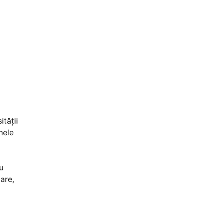
ității
nele
u
are,