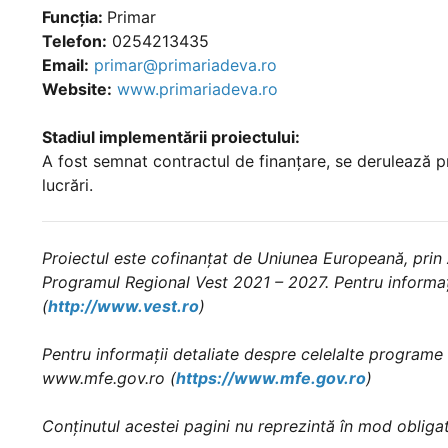
Funcția:
Primar
Telefon:
0254213435
Email:
primar@primariadeva.ro
Website:
www.primariadeva.ro
Stadiul implementării proiectului:
A fost semnat contractul de finanţare, se derulează p
lucrări.
Proiectul este cofinanțat de Uniunea Europeană, prin
Programul Regional Vest 2021 – 2027. Pentru informa
(
http://www.vest.ro
)
Pentru informații detaliate despre celelalte programe
www.mfe.gov.ro (
https://www.mfe.gov.ro
)
Conținutul acestei pagini nu reprezintă în mod obligat