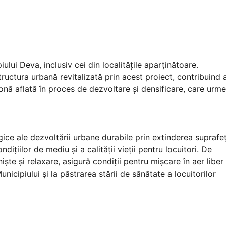
piului Deva, inclusiv cei din localitățile aparținătoare.
rastructura urbană revitalizată prin acest proiect, contribuind 
o zonă aflată în proces de dezvoltare și densificare, care urm
egice ale dezvoltării urbane durabile prin extinderea suprafe
țiilor de mediu și a calității vieții pentru locuitori. De
te și relaxare, asigură condiții pentru mișcare în aer liber 
nicipiului și la păstrarea stării de sănătate a locuitorilor