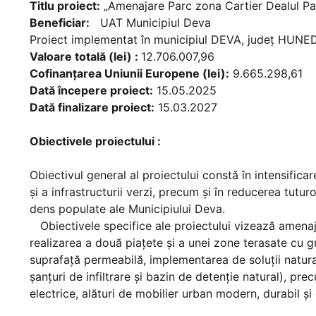
Titlu proiect:
„Amenajare Parc zona Cartier Dealul Pai
Beneficiar:
UAT Municipiul Deva
Proiect implementat în municipiul DEVA, județ HUN
Valoare totală (lei) :
12.706.007,96
Cofinanțarea Uniunii Europene (lei):
9.665.298,61
Dată începere proiect:
15.05.2025
Dată finalizare proiect:
15.03.2027
Obiectivele proiectului :
Obiectivul general al proiectului constă în intensificar
și a infrastructurii verzi, precum și în reducerea tutur
dens populate ale Municipiului Deva.
Obiectivele specifice ale proiectului vizează amena
realizarea a două piațete și a unei zone terasate cu g
suprafață permeabilă, implementarea de soluții natural
șanțuri de infiltrare și bazin de detenție natural), pre
electrice, alături de mobilier urban modern, durabil și