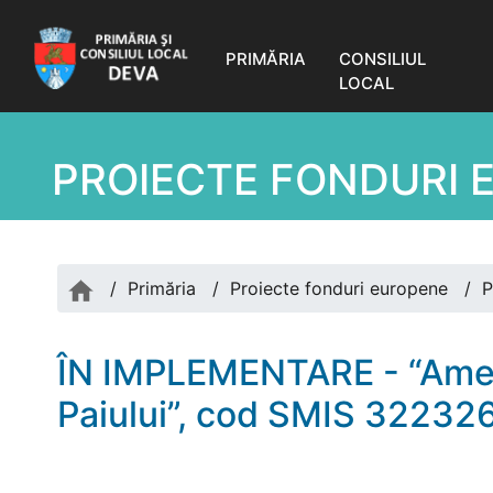
PRIMĂRIA
CONSILIUL
LOCAL
PROIECTE FONDURI 
/
Primăria
/
Proiecte fonduri europene
/
P
ÎN IMPLEMENTARE - “Amena
Paiului”, cod SMIS 32232