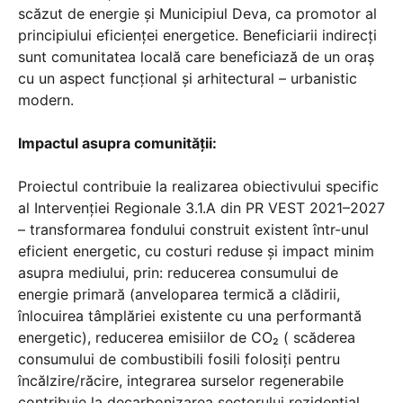
scăzut de energie și Municipiul Deva, ca promotor al
principiului eficienței energetice. Beneficiarii indirecţi
sunt comunitatea locală care beneficiază de un oraş
cu un aspect funcţional şi arhitectural – urbanistic
modern.
Impactul asupra comunității:
Proiectul contribuie la realizarea obiectivului specific
al Intervenției Regionale 3.1.A din PR VEST 2021–2027
– transformarea fondului construit existent într-unul
eficient energetic, cu costuri reduse și impact minim
asupra mediului, prin: reducerea consumului de
energie primară (anveloparea termică a clădirii,
înlocuirea tâmplăriei existente cu una performantă
energetic), reducerea emisiilor de CO₂ ( scăderea
consumului de combustibili fosili folosiți pentru
încălzire/răcire, integrarea surselor regenerabile
contribuie la decarbonizarea sectorului rezidențial,