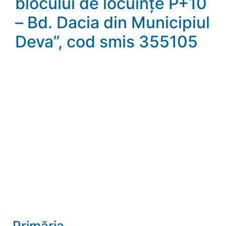
blocului de locuințe P+10
– Bd. Dacia din Municipiul
Deva”, cod smis 355105
Primăria