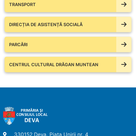
TRANSPORT
DIRECȚIA DE ASISTENȚĂ SOCIALĂ
PARCĂRI
CENTRUL CULTURAL DRĂGAN MUNTEAN
330152 Deva, Piața Unirii nr. 4