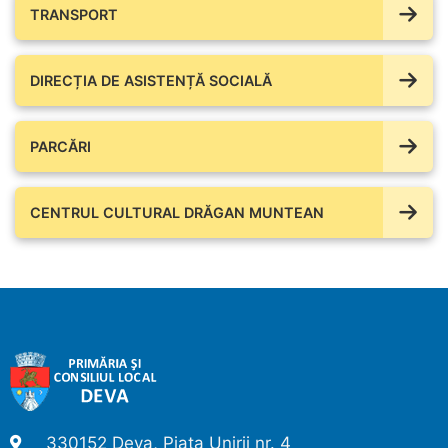
TRANSPORT
DIRECȚIA DE ASISTENȚĂ SOCIALĂ
PARCĂRI
CENTRUL CULTURAL DRĂGAN MUNTEAN
330152 Deva, Piața Unirii nr. 4