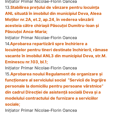
Iniţiator Primar Nicolae-Florin Oancea
13.
Stabilirea preţului de vânzare pentru locuinţa
ANL situată în imobilul din municipiul Deva, Aleea
Moţilor nr.2A, et.2, ap.24, în vederea vânzării
acesteia către chiriașii Păscuțoi Dumitru-Ioan și
Păscuțoi Anca-Maria;
Iniţiator Primar Nicolae-Florin Oancea
14.
Aprobarea repartizării spre închiriere a
locuințelor pentru tineri destinate închirierii, rămase
vacante în imobilul ANL3 din municipiul Deva, str.M.
Eminescu nr.103, bl.1;
Iniţiator Primar Nicolae-Florin Oancea
15.
Aprobarea noului Regulament de organizare şi
funcţionare al serviciului social “Servicii de îngrijire
personale la domiciliu pentru persoane vârstnice”
din cadrul Direcţiei de asistenţă socială Deva și a
modelului contractului de furnizare a serviciilor
sociale;
Iniţiator Primar Nicolae-Florin Oancea