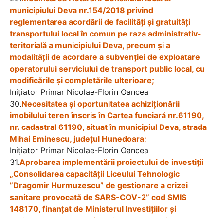
municipiului Deva nr.154/2018 privind
reglementarea acordării de facilități și gratuități
transportului local în comun pe raza administrativ-
teritorială a municipiului Deva, precum și a
modalității de acordare a subvenției de exploatare
operatorului serviciului de transport public local, cu
modificările și completările ulterioare;
Iniţiator Primar Nicolae-Florin Oancea
30.
Necesitatea și oportunitatea achiziționării
imobilului teren înscris în Cartea funciară nr.61190,
nr. cadastral 61190, situat în municipiul Deva, strada
Mihai Eminescu, județul Hunedoara;
Iniţiator Primar Nicolae-Florin Oancea
31.
Aprobarea implementării proiectului de investiții
„Consolidarea capacității Liceului Tehnologic
”Dragomir Hurmuzescu” de gestionare a crizei
sanitare provocată de SARS-COV-2” cod SMIS
148170, finanțat de Ministerul Investițiilor şi