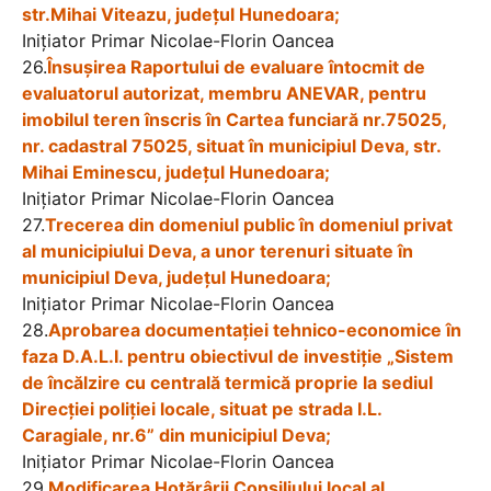
str.Mihai Viteazu, județul Hunedoara;
Iniţiator Primar Nicolae-Florin Oancea
26.
Însușirea Raportului de evaluare întocmit de
evaluatorul autorizat, membru ANEVAR, pentru
imobilul teren înscris în Cartea funciară nr.75025,
nr. cadastral 75025, situat în municipiul Deva, str.
Mihai Eminescu, județul Hunedoara;
Iniţiator Primar Nicolae-Florin Oancea
27.
Trecerea din domeniul public în domeniul privat
al municipiului Deva, a unor terenuri situate în
municipiul Deva, județul Hunedoara;
Iniţiator Primar Nicolae-Florin Oancea
28.
Aprobarea documentaţiei tehnico-economice în
faza D.A.L.I. pentru obiectivul de investiție „Sistem
de încălzire cu centrală termică proprie la sediul
Direcției poliției locale, situat pe strada I.L.
Caragiale, nr.6” din municipiul Deva;
Iniţiator Primar Nicolae-Florin Oancea
29.
Modificarea Hotărârii Consiliului local al