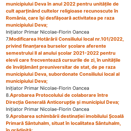
municipiului Deva în anul 2022 pentru unităţile de
cult aparţinând cultelor religioase recunoscute în
România, care îşi desfăşoară activitatea pe raza
municipiului Deva;
Iniţiator Primar Nicolae-Florin Oancea
7.
Modificarea Hotărârii Consiliului local nr.101/2022,
privind finanțarea burselor şcolare aferente
semestrului II al anului şcolar 2021-2022 pentru
elevii care frecventează cursurile de zi, în unitățile
de învățământ preuniversitar de stat, de pe raza
municipiului Deva, subordonate Consiliului local al
municipiului Deva;
Iniţiator Primar Nicolae-Florin Oancea
8.
Aprobarea Protocolului de colaborare între
Direcția Generală Anticorupție și municipiul Deva;
Iniţiator Primar Nicolae-Florin Oancea
9.
Aprobarea schimbării destinaţiei imobilului Școală
Primară Sântuhalm, situat în localitatea Sântuhalm,
în grădiniţă;