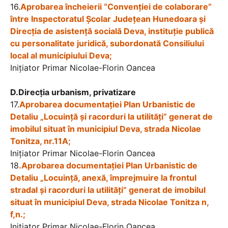
16.
Aprobarea încheierii “Convenției de colaborare”
între Inspectoratul Școlar Județean Hunedoara și
Direcția de asistență socială Deva, instituție publică
cu personalitate juridică, subordonată Consiliului
local al municipiului Deva;
Iniţiator Primar Nicolae-Florin Oancea
D.Direcția urbanism, privatizare
17.
Aprobarea documentaţiei Plan Urbanistic de
Detaliu „Locuință și racorduri la utilități” generat de
imobilul situat în municipiul Deva, strada Nicolae
Tonitza, nr.11A;
Iniţiator Primar Nicolae-Florin Oancea
18
.
Aprobarea documentaţiei Plan Urbanistic de
Detaliu „Locuință, anexă, împrejmuire la frontul
stradal și racorduri la utilități” generat de imobilul
situat în municipiul Deva, strada Nicolae Tonitza n,
f,n.;
Iniţiator Primar Nicolae-Florin Oancea