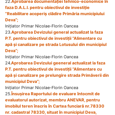
22.
Aprobarea documentației tehnico-economice în
faza D.A.L.I. pentru obiectivul de investiție
”Reabilitare acoperiș clădire Primăria municipiului
Deva”;
Iniţiator Primar Nicolae-Florin Oancea
23.
Aprobarea Devizului general actualizat la faza
P.T. pentru obiectivul de investiții ”Alimentare cu
apă și canalizare pe strada Lotusului din municipiul
Deva”;
Iniţiator Primar Nicolae-Florin Oancea
24.
Aprobarea Devizului geeneral actualizat la faza
P.T. pentru obiectivul de investiții ”Alimentare cu
apă și canalizare pe prelungire strada Primăverii din
municipiul Deva”;
Iniţiator Primar Nicolae-Florin Oancea
25.
Însușirea Raportului de evaluare întocmit de
evaluatorul autorizat, membru ANEVAR, pentru
imobilul teren înscris în Cartea funciară nr.78330
nr. cadastral 78330, situat în municipiul Deva,