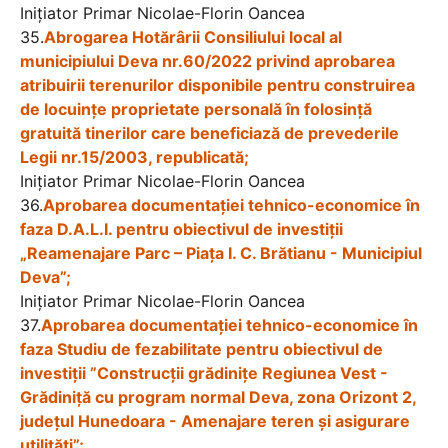
Iniţiator Primar Nicolae-Florin Oancea
35.
Abrogarea Hotărârii Consiliului local al
municipiului Deva nr.60/2022 privind aprobarea
atribuirii terenurilor disponibile pentru construirea
de locuinţe proprietate personală în folosinţă
gratuită tinerilor care beneficiază de prevederile
Legii nr.15/2003, republicată;
Iniţiator Primar Nicolae-Florin Oancea
36.
Aprobarea documentaţiei tehnico-economice în
faza D.A.L.I. pentru obiectivul de investiţii
„Reamenajare Parc – Piața I. C. Brătianu - Municipiul
Deva”;
Iniţiator Primar Nicolae-Florin Oancea
37.
Aprobarea documentaţiei tehnico-economice în
faza Studiu de fezabilitate pentru obiectivul de
investiții ”Construcții grădinițe Regiunea Vest -
Grădiniță cu program normal Deva, zona Orizont 2,
județul Hunedoara - Amenajare teren și asigurare
utilități”;