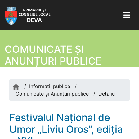
COMUNICATE ŞI
ANUNȚURI PUBLICE
/
Informații publice
/
Comunicate şi Anunțuri publice
/
Detaliu
Festivalul Național de
Umor „Liviu Oros”, ediția