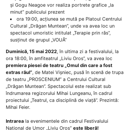
și Gogu Neagoe vor realiza portrete grafice „la
minut” publicului prezent
ora 19:00, acțiunea se mută pe Platoul Centrului
Cultural „Drăgan Muntean”, unde va avea loc un
spectacol umoristic intitulat „Terapie prin râs”,
susținut de grupul „VOUĂ”
Duminică, 15 mai 2022
, în ultima zi a festivalului, la
ora 18:00, în amfiteatrul „Liviu Oros”, va avea loc
premiera piesei de teatru „Omul din care a fost
extras răul”
, de Matei Vișniec, pusă în scenă de trupa
de teatru „PROSCENIUM” a Centrului Cultural
„Drăgan Muntean”. Spectacolul este realizat sub
îndrumarea regizorului Mihai Lungeanu, în cadrul
proiectului „Teatrul, ca disciplină de viață”. Prezintă:
Mihai Feier.
Intrarea
la evenimentele din cadrul Festivalului
Național de Umor „Liviu Oros”
este liberă!