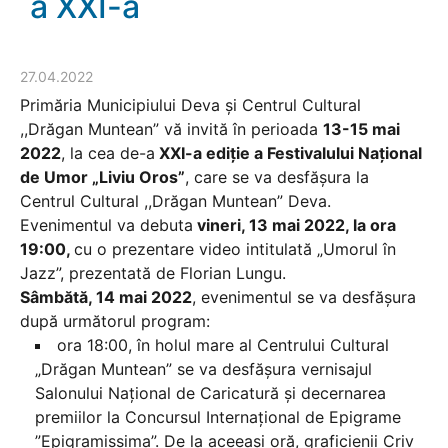
a XXI-a
27.04.2022
Primăria Municipiului Deva și Centrul Cultural
,,Drăgan Muntean” vă invită în perioada
13-15 mai
2022
, la cea de-a
XXI-a ediție a Festivalului Național
de Umor „Liviu Oros”
, care se va desfășura la
Centrul Cultural ,,Drăgan Muntean” Deva.
Evenimentul va debuta
vineri, 13 mai 2022, la ora
19:00,
cu o prezentare video intitulată „Umorul în
Jazz”, prezentată de Florian Lungu.
Sâmbătă, 14 mai 2022
, evenimentul se va desfășura
după următorul program:
ora 18:00, în holul mare al Centrului Cultural
„Drăgan Muntean” se va desfășura vernisajul
Salonului Național de Caricatură și decernarea
premiilor la Concursul Internațional de Epigrame
”Epigramissima”. De la aceeași oră, graficienii Criv