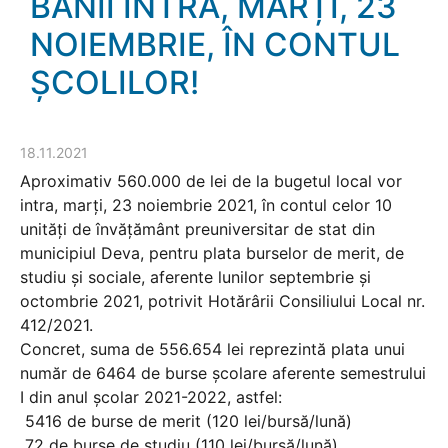
BANII INTRĂ, MARȚI, 23
NOIEMBRIE, ÎN CONTUL
ȘCOLILOR!
18.11.2021
Aproximativ 560.000 de lei de la bugetul local vor
intra, marți, 23 noiembrie 2021, în contul celor 10
unități de învățământ preuniversitar de stat din
municipiul Deva, pentru plata burselor de merit, de
studiu și sociale, aferente lunilor septembrie și
octombrie 2021, potrivit Hotărârii Consiliului Local nr.
412/2021.
Concret, suma de 556.654 lei reprezintă plata unui
număr de 6464 de burse școlare aferente semestrului
I din anul școlar 2021-2022, astfel:
5416 de burse de merit (120 lei/bursă/lună)
72 de burse de studiu (110 lei/bursă/lună)