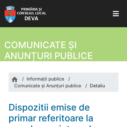
COMUNICATE ŞI
ANUNȚURI PUBLICE
/
Informații publice
/
Comunicate şi Anunțuri publice
/
Detaliu
Dispozitii emise de
primar referitoare la