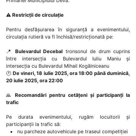
Primăriei Municipiului Deva.
⚠
Restricții de circulație
Pentru desfășurarea în siguranță a evenimentului,
circulația rutieră va fi închisă/restricționată pe:
📍
Bulevardul Decebal
tronsonul de drum cuprins
între intersecția cu Bulevardul Iuliu Maniu și
intersecția cu Bulevardul Mihail Kogălniceanu
🕐
De vineri, 18 iulie 2025, ora 18:00 până duminică,
20 iulie 2025, ora 22:00
🙏
Recomandări pentru cetățeni și participanți la
trafic
Pe durata evenimentului, rugăm locuitorii și
participanții la trafic să:
nu parcheze autovehicule pe traseul competiției