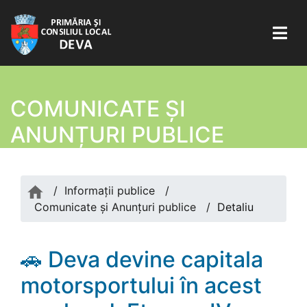
COMUNICATE ŞI
ANUNȚURI PUBLICE
/
Informații publice
/
Comunicate şi Anunțuri publice
/
Detaliu
🚗 Deva devine capitala
motorsportului în acest