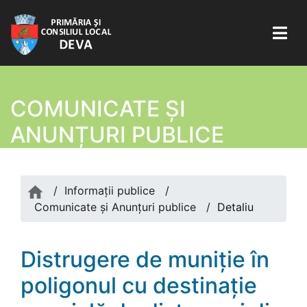
COMUNICATE ŞI
ANUNȚURI PUBLICE
/
Informații publice
/
Comunicate şi Anunțuri publice
/
Detaliu
Distrugere de muniţie în
poligonul cu destinație