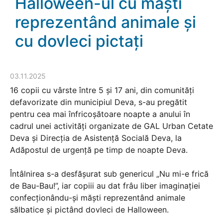
Halloween-ul cu măști
reprezentând animale și
cu dovleci pictați
03.11.2025
16 copii cu vârste între 5 și 17 ani, din comunități
defavorizate din municipiul Deva, s-au pregătit
pentru cea mai înfricoșătoare noapte a anului în
cadrul unei activități organizate de GAL Urban Cetate
Deva și Direcția de Asistență Socială Deva, la
Adăpostul de urgență pe timp de noapte Deva.
Întâlnirea s-a desfășurat sub genericul „Nu mi-e frică
de Bau-Bau!”, iar copiii au dat frâu liber imaginației
confecționându-și măști reprezentând animale
sălbatice și pictând dovleci de Halloween.