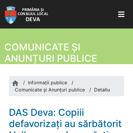
COMUNICATE ŞI
ANUNȚURI PUBLICE
/
Informații publice
/
Comunicate şi Anunțuri publice
/
Detaliu
DAS Deva: Copiii
defavorizați au sărbătorit