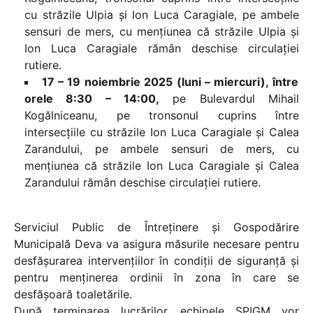
cu străzile Ulpia și Ion Luca Caragiale, pe ambele
sensuri de mers, cu mențiunea că străzile Ulpia și
Ion Luca Caragiale rămân deschise circulației
rutiere.
17 – 19 noiembrie 2025 (luni – miercuri), între
orele 8:30 – 14:00,
pe Bulevardul Mihail
Kogălniceanu, pe tronsonul cuprins între
intersecțiile cu străzile Ion Luca Caragiale și Calea
Zarandului, pe ambele sensuri de mers, cu
mențiunea că străzile Ion Luca Caragiale și Calea
Zarandului rămân deschise circulației rutiere.
Serviciul Public de Întreținere și Gospodărire
Municipală Deva va asigura măsurile necesare pentru
desfășurarea intervențiilor în condiții de siguranță și
pentru menținerea ordinii în zona în care se
desfășoară toaletările.
După terminarea lucrărilor, echipele SPIGM vor