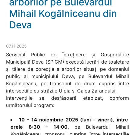
arborilor pe Bulevardul
Mihail Kogălniceanu din
Deva
07.11.2025
Serviciul Public de Întreținere și Gospodărire
Municipală Deva (SPIGM) execută lucrări de toaletare
și tăiere de corecție a arborilor situați pe domeniul
public al municipiului Deva, pe Bulevardul Mihail
Kogălniceanu, pe tronsonul de drum cuprins între
intersecțiile cu străzile Ulpia și Calea Zarandului.
Intervențiile se desfășoară etapizat, conform
următorului program:
10 – 14 noiembrie 2025 (luni – vineri),
între
orele 8:30 – 14:00,
pe Bulevardul Mihail
Kogălniceanu, tronsonul cuprins între intersecțiile