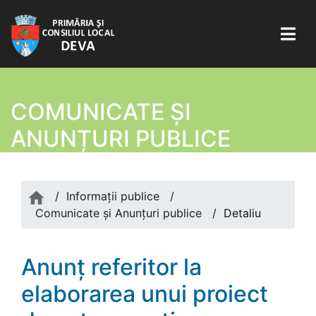
COMUNICATE ŞI
ANUNȚURI PUBLICE
/
Informații publice
/
Comunicate şi Anunțuri publice
/
Detaliu
Anunț referitor la
elaborarea unui proiect