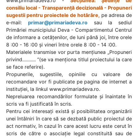
www.primariadeva.ro -
Secțiunea: Ședințe de
consiliu local - Transparență decizională - Propuneri
sugestii pentru proiectele de hotărâre,
pe adresa de
e-mail:
primar@primariadeva.ro
sau la sediul
Primăriei municipiului Deva - Compartimentul Centrul
de informare a cetățenilor, de luni până joi, între orele
8 :00 - 16 :00 și vineri între orele 8 :00 - 14 :00.
Materialele transmise vor purta mențiunea „Propuneri
privind........... ”(se va menționa titlul proiectului la care
se face referire).
Propunerile, sugestiile, opiniile cu valoare de
recomandare vor fi publicate pe pagina de internet a
instituției, la linkul www.primariadeva.ro.
Nepreluarea recomandărilor formulate și înaintate în
scris va fi justificată în scris.
Pentru cei interesați există și posibilitatea organizării
unei întâlniri în care să se dezbată public proiectul de
act normativ, în cazul în care acest lucru este cerut în
scris de către o asociație legal constituită sau de