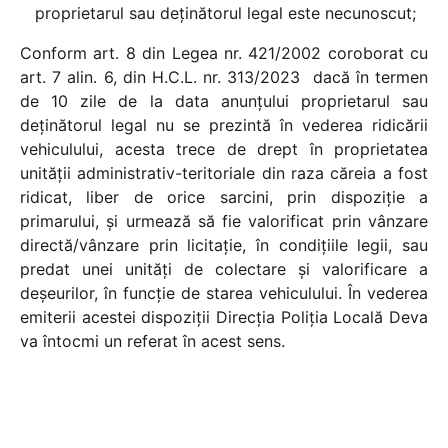
proprietarul sau deţinătorul legal este necunoscut;
Conform art. 8 din Legea nr. 421/2002 coroborat cu
art. 7 alin. 6, din H.C.L. nr. 313/2023 dacă în termen
de 10 zile de la data anunţului proprietarul sau
deţinătorul legal nu se prezintă în vederea ridicării
vehiculului, acesta trece de drept în proprietatea
unităţii administrativ-teritoriale din raza căreia a fost
ridicat, liber de orice sarcini, prin dispoziţie a
primarului, şi urmează să fie valorificat prin vânzare
directă/vânzare prin licitație, în condiţiile legii, sau
predat unei unităţi de colectare şi valorificare a
deşeurilor, în funcţie de starea vehiculului. În vederea
emiterii acestei dispoziţii Direcția Poliția Locală Deva
va întocmi un referat în acest sens.