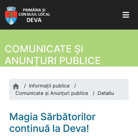
COMUNICATE ŞI
ANUNȚURI PUBLICE
/
Informații publice
/
Comunicate şi Anunțuri publice
/
Detaliu
Magia Sărbătorilor
continuă la Deva!