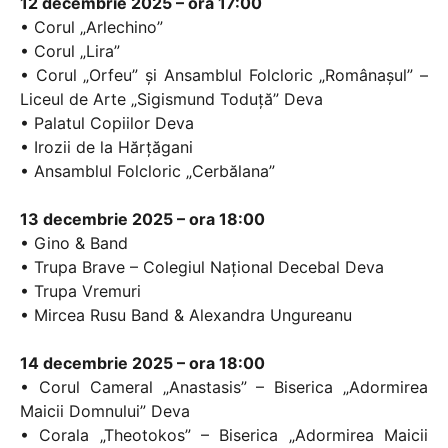
12 decembrie 2025 – ora 17:00
• Corul „Arlechino”
• Corul „Lira”
• Corul „Orfeu” și Ansamblul Folcloric „Românașul” –
Liceul de Arte „Sigismund Toduță” Deva
• Palatul Copiilor Deva
• Irozii de la Hărțăgani
• Ansamblul Folcloric „Cerbălana”
13 decembrie 2025 – ora 18:00
• Gino & Band
• Trupa Brave – Colegiul Național Decebal Deva
• Trupa Vremuri
• Mircea Rusu Band & Alexandra Ungureanu
14 decembrie 2025 – ora 18:00
• Corul Cameral „Anastasis” – Biserica „Adormirea
Maicii Domnului” Deva
• Corala „Theotokos” – Biserica „Adormirea Maicii