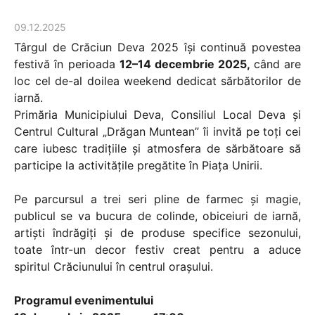
09.12.2025
Târgul de Crăciun Deva 2025 își continuă povestea
festivă în perioada
12–14 decembrie 2025,
când are
loc cel de-al doilea weekend dedicat sărbătorilor de
iarnă.
Primăria Municipiului Deva, Consiliul Local Deva și
Centrul Cultural „Drăgan Muntean” îi invită pe toți cei
care iubesc tradițiile și atmosfera de sărbătoare să
participe la activitățile pregătite în Piața Unirii.
Pe parcursul a trei seri pline de farmec și magie,
publicul se va bucura de colinde, obiceiuri de iarnă,
artiști îndrăgiți și de produse specifice sezonului,
toate într-un decor festiv creat pentru a aduce
spiritul Crăciunului în centrul orașului.
Programul evenimentului