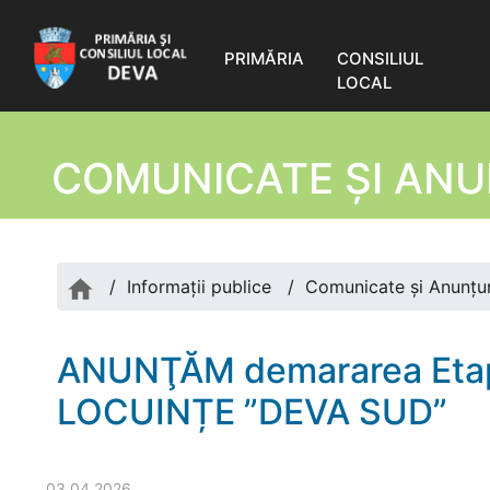
PRIMĂRIA
CONSILIUL
LOCAL
COMUNICATE ŞI ANU
/
Informații publice
/
Comunicate şi Anunțur
ANUNŢĂM demararea Eta
LOCUINȚE ”DEVA SUD”
03.04.2026