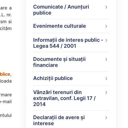
Comunicate / Anunțuri
tare a
publice
L. nr.
ism si
Evenimente culturale
icităm
Informații de interes public -
Legea 544 / 2001
Documente şi situaţii
financiare
blice,
Achiziții publice
rioada
Vânzări terenuri din
ormare
extravilan, conf. Legii 17 /
e-mail
2014
ntului
Declarații de avere şi
interese