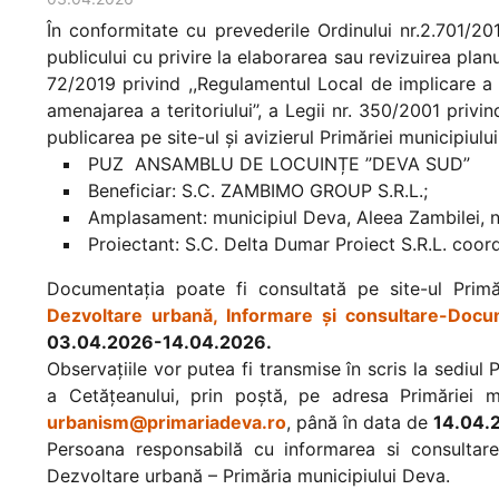
În conformitate cu prevederile Ordinului nr.2.701/2
publicului cu privire la elaborarea sau revizuirea planu
72/2019 privind ,,Regulamentul Local de implicare a p
amenajarea a teritoriului’’, a Legii nr. 350/2001 privi
publicarea pe site-ul şi avizierul Primăriei municipiu
PUZ ANSAMBLU DE LOCUINȚE ”DEVA SUD”
Beneficiar: S.C. ZAMBIMO GROUP S.R.L.;
Amplasament: municipiul Deva, Aleea Zambilei, n
Proiectant: S.C. Delta Dumar Proiect S.R.L. coo
Documentaţia poate fi consultată pe site-ul Primă
Dezvoltare urbană, Informare şi consultare-Docum
03.04.2026-14.04.2026.
Observaţiile vor putea fi transmise în scris la sediu
a Cetăţeanului, prin poştă, pe adresa Primăriei m
urbanism@primariadeva.ro
, până în data de
14.04.
Persoana responsabilă cu informarea si consultarea
Dezvoltare urbană – Primăria municipiului Deva.