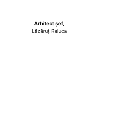
Arhitect şef,
Lăzăruţ Raluca Igreţ