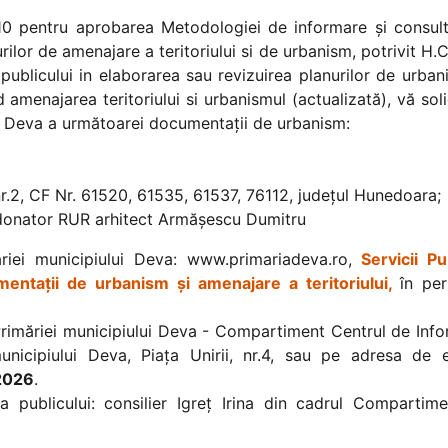
010 pentru aprobarea Metodologiei de informare şi consul
rilor de amenajare a teritoriului si de urbanism, potrivit H.C.
ublicului in elaborarea sau revizuirea planurilor de urban
nd amenajarea teritoriului si urbanismul (actualizată), vă sol
lui Deva a următoarei documentaţii de urbanism:
r.2, CF Nr. 61520, 61535, 61537, 76112, judeţul Hunedoara;
rdonator RUR arhitect Armășescu Dumitru
riei municipiului Deva: www.primariadeva.ro,
Servicii Pu
entaţii de urbanism şi amenajare a teritoriului,
în pe
l Primăriei municipiului Deva - Compartiment Centrul de Inf
unicipiului Deva, Piaţa Unirii, nr.4, sau pe adresa de 
2026
.
 publicului: consilier Igreţ Irina din cadrul Compartime