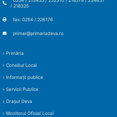
0254 / 213435 / 232310 / 218579 / 234651
/ 218325
fax: 0254 / 226176
primar@primariadeva.ro
Primăria
Consiliul Local
Informaţii publice
Servicii Publice
Oraşul Deva
Monitorul Oficial Local