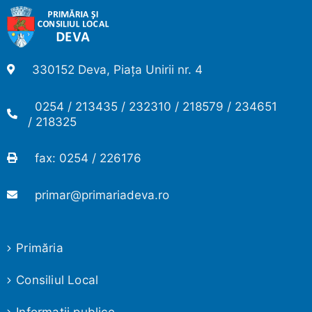
330152 Deva, Piața Unirii nr. 4
0254 / 213435 / 232310 / 218579 / 234651
/ 218325
fax: 0254 / 226176
primar@primariadeva.ro
Primăria
Consiliul Local
Informaţii publice