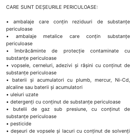
CARE SUNT DEȘEURILE PERICULOASE:
• ambalaje care conţin reziduuri de substanţe
periculoase
• ambalaje metalice care conţin substanțe
periculoase
• îmbrăcăminte de protecție contaminate cu
substanțe periculoase
• vopsele, cerneluri, adezivi şi răşini cu conţinut de
substanţe periculoase
• baterii şi acumulatori cu plumb, mercur, Ni-Cd,
alcaline sau baterii şi acumulatori
• uleiuri uzate
• detergenţi cu conţinut de substanţe periculoase
• butelii de gaz sub presiune, cu conţinut de
substanţe periculoase
• pesticide
• deşeuri de vopsele şi lacuri cu conţinut de solvenţi