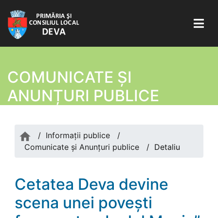
COMUNICATE ŞI
ANUNȚURI PUBLICE
/
Informații publice
/
Comunicate şi Anunțuri publice
/
Detaliu
Cetatea Deva devine
scena unei povești