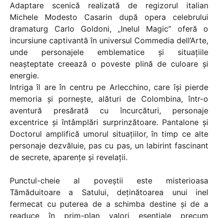
Adaptare scenică realizată de regizorul italian
Michele Modesto Casarin după opera celebrului
dramaturg Carlo Goldoni, „Inelul Magic” oferă o
incursiune captivantă în universul Commedia dell’Arte,
unde personajele emblematice și situațiile
neașteptate creează o poveste plină de culoare și
energie.
Intriga îl are în centru pe Arlecchino, care își pierde
memoria și pornește, alături de Colombina, într-o
aventură presărată cu încurcături, personaje
excentrice și întâmplări surprinzătoare. Pantalone și
Doctorul amplifică umorul situațiilor, în timp ce alte
personaje dezvăluie, pas cu pas, un labirint fascinant
de secrete, aparențe și revelații.
Punctul-cheie al poveștii este misterioasa
Tămăduitoare a Satului, deținătoarea unui inel
fermecat cu puterea de a schimba destine și de a
readuce în prim-plan valori esențiale precum