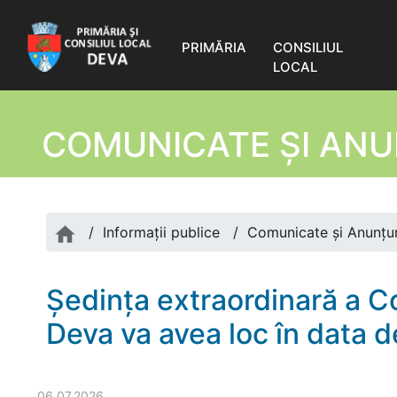
PRIMĂRIA
CONSILIUL
LOCAL
COMUNICATE ŞI ANU
/
Informații publice
/
Comunicate şi Anunțur
Ședinţa extraordinară a Con
Deva va avea loc în data d
06.07.2026