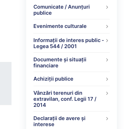
Comunicate / Anunțuri
publice
Evenimente culturale
Informații de interes public -
Legea 544 / 2001
Documente şi situaţii
financiare
Achiziții publice
Vânzări terenuri din
extravilan, conf. Legii 17 /
2014
Declarații de avere şi
interese