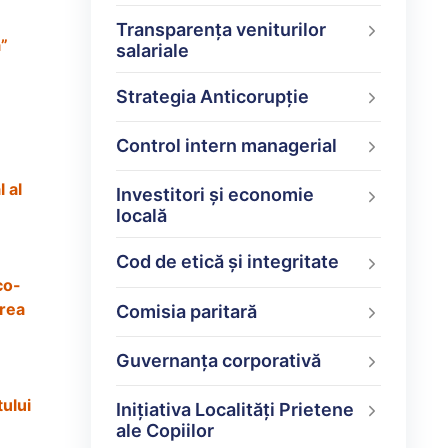
Transparența veniturilor
a”
salariale
Strategia Anticorupție
Control intern managerial
 al
Investitori și economie
locală
Cod de etică și integritate
co-
area
Comisia paritară
Guvernanța corporativă
tului
Inițiativa Localități Prietene
ale Copiilor