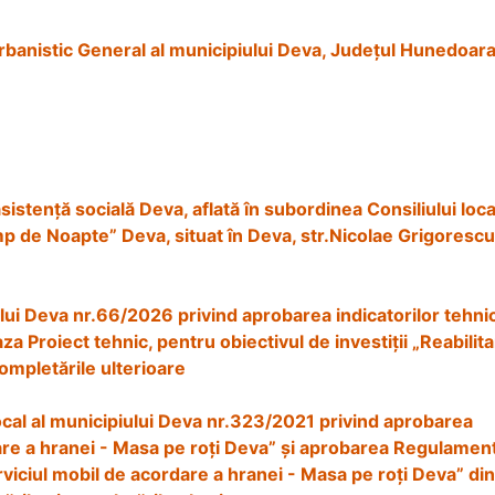
rbanistic General al municipiului Deva, Județul Hunedoar
sistență socială Deva, aflată în subordinea Consiliului local
p de Noapte” Deva, situat în Deva, str.Nicolae Grigorescu
iului Deva nr.66/2026 privind aprobarea indicatorilor tehni
 Proiect tehnic, pentru obiectivul de investiții „Reabilit
completările ulterioare
local al municipiului Deva nr.323/2021 privind aprobarea
ordare a hranei - Masa pe roți Deva” și aprobarea Regulamen
erviciul mobil de acordare a hranei - Masa pe roți Deva” din