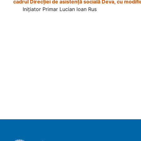
cadrul Direcției de asistență socială Deva, cu modific
Inițiator Primar Lucian loan Rus