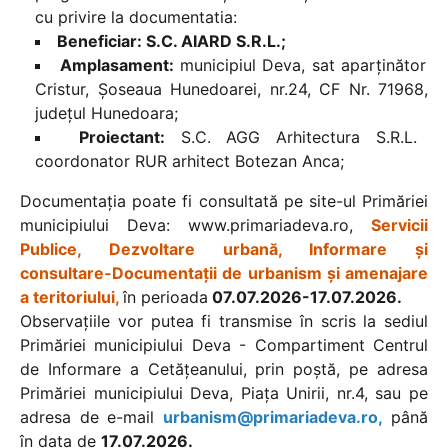
cu privire la documentatia:
Beneficiar: S.C. AIARD S.R.L.;
Amplasament:
municipiul Deva, sat aparținător
Cristur, Șoseaua Hunedoarei, nr.24, CF Nr. 71968,
judeţul Hunedoara;
Proiectant:
S.C. AGG Arhitectura S.R.L.
coordonator RUR arhitect Botezan Anca;
Documentaţia poate fi consultată pe site-ul Primăriei
municipiului Deva: www.primariadeva.ro,
Servicii
Publice, Dezvoltare urbană, Informare şi
consultare-Documentaţii de urbanism şi amenajare
a teritoriului,
în perioada
07.07.2026-17.07.2026.
Observaţiile vor putea fi transmise în scris la sediul
Primăriei municipiului Deva - Compartiment Centrul
de Informare a Cetăţeanului, prin poştă, pe adresa
Primăriei municipiului Deva, Piaţa Unirii, nr.4, sau pe
adresa de e-mail
urbanism@primariadeva.ro,
până
în data de
17.07.2026.