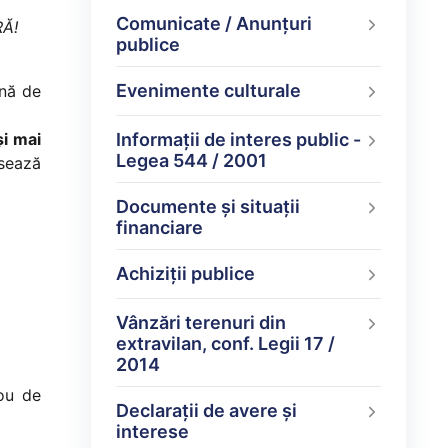
Comunicate / Anunțuri
Ă!
publice
Evenimente culturale
ină de
și mai
Informații de interes public -
Legea 544 / 2001
nsează
Documente şi situaţii
financiare
Achiziții publice
Vânzări terenuri din
extravilan, conf. Legii 17 /
2014
nou de
Declarații de avere şi
interese