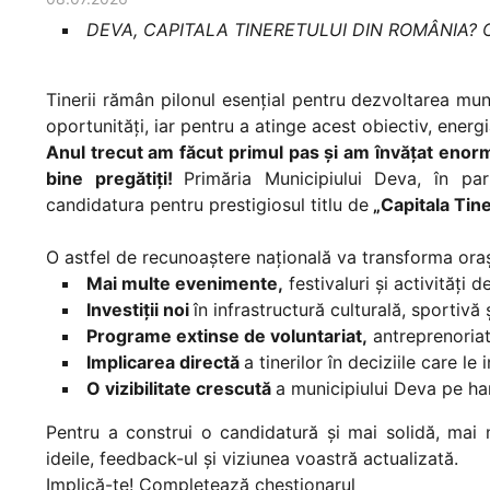
DEVA, CAPITALA TINERETULUI DIN ROMÂNIA?
Tinerii rămân pilonul esențial pentru dezvoltarea mu
oportunități, iar pentru a atinge acest obiectiv, energ
Anul trecut am făcut primul pas și am învățat enorm
bine pregătiți!
Primăria Municipiului Deva, în part
candidatura pentru prestigiosul titlu de
„Capitala Tin
O astfel de recunoaștere națională va transforma oraș
Mai multe evenimente,
festivaluri și activități d
Investiții noi
în infrastructură culturală, sportivă 
Programe extinse de voluntariat,
antreprenoriat
Implicarea directă
a tinerilor în deciziile care le 
O vizibilitate crescută
a municipiului Deva pe hart
Pentru a construi o candidatură și mai solidă, mai
ideile, feedback-ul și viziunea voastră actualizată.
Implică-te! Completează chestionarul