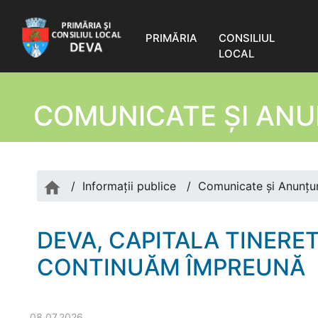
PRIMĂRIA
CONSILIUL
LOCAL
COMUNICATE ŞI ANU
/
Informații publice
/
Comunicate şi Anunțur
DEVA, CAPITALA TINERE
CONTINUĂM ÎMPREUNĂ
08.07.2026