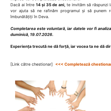
Dacă ai între
14 și 35 de ani,
te invităm să răspunzi l
vor ajuta să ne rafinăm programul și să punem re
îmbunătățiți în Deva.
Completarea este voluntară, iar datele vor fi anal
duminică, 19.07.2026.
Experiența trecută ne dă forță, iar vocea ta ne dă di
[Link către chestionar]
<<< Completează chestionar