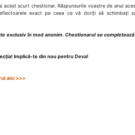
a acest scurt chestionar. Răspunsurile voastre de anul ace
flectoarele exact pe ceea ce vă doriți să schimbați s
izate exclusiv în mod anonim. Chestionarul se completeaz
recția! Implică-te din nou pentru Deva!
ul aici >>>