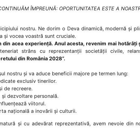
 CONTINUĂM ÎMPREUNĂ: OPORTUNITATEA ESTE A NOASTR
nicipiului nostru. Ne dorim o Deva dinamică, modernă și pl
ia și vocea voastră sunt cruciale.
 din acea experiență. Anul acesta, revenim mai hotărâți 
eneriat strâns cu reprezentanții societății civile, rela
eretului din România 2028”.
ul nostru și va aduce beneficii majore pe termen lung:
edicate exclusiv tinerilor.
și de recreere.
 și dezvoltare personală.
influențează viitorul.
a națională a inovării și culturii.
 matură și cu adevărat reprezentativă, avem nevoie din 