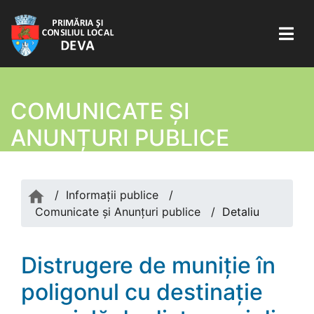
COMUNICATE ŞI
ANUNȚURI PUBLICE
/
Informații publice
/
Comunicate şi Anunțuri publice
/
Detaliu
Distrugere de muniţie în
poligonul cu destinație