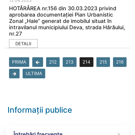
12.04.2023
HOTĂRÂREA nr.156 din 30.03.2023 privind
aprobarea documentației Pian Urbanistic
Zonal „Hale” generat de imobilul situat în
intravilanul municipiului Deva, strada Hărăului,
nr.27
DETALII
PRIMA
212
213
214
215
216
ULTIMA
Informații publice
Întrebări frecvente