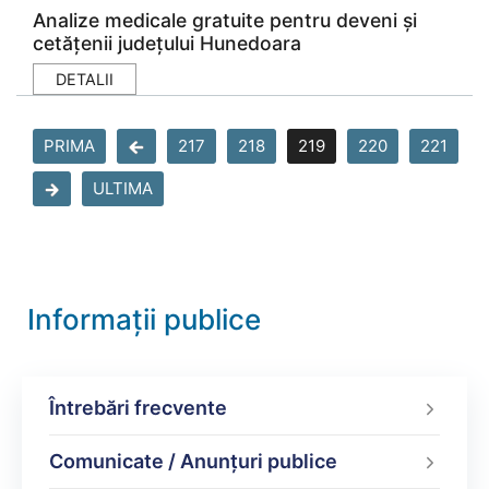
Analize medicale gratuite pentru deveni și
cetățenii județului Hunedoara
DETALII
PRIMA
217
218
219
220
221
ULTIMA
Informații publice
Întrebări frecvente
Comunicate / Anunțuri publice