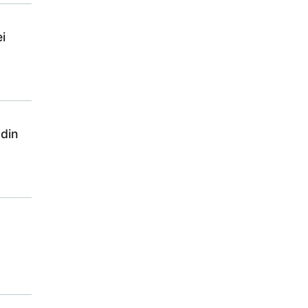
i
 din