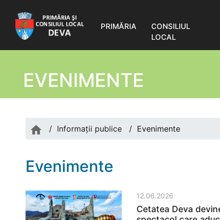
PRIMĂRIA
CONSILIUL
LOCAL
EVENIMENTE
/
Informații publice
/
Evenimente
Evenimente
12.06.2026
Cetatea Deva devine
spectacol care aduc