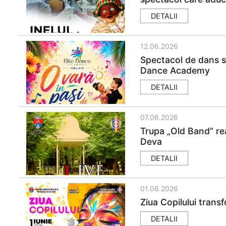
DETALII
12.06.2026
Spectacol de dans sp
Dance Academy
DETALII
07.06.2026
Trupa „Old Band” rea
Deva
DETALII
01.06.2026
Ziua Copilului transf
DETALII