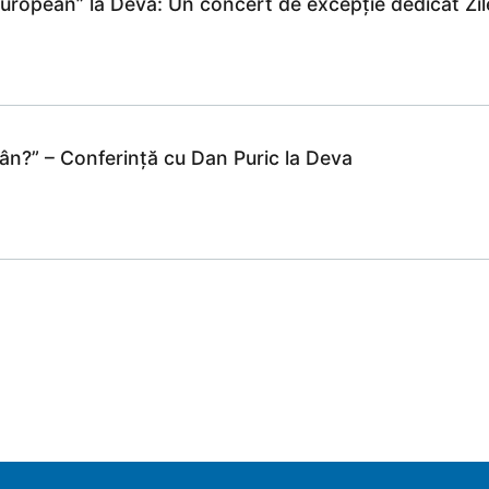
uropean” la Deva: Un concert de excepție dedicat Zil
ân?” – Conferință cu Dan Puric la Deva