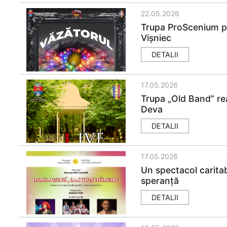
22.05.2026
Trupa ProScenium pr
Vișniec
DETALII
17.05.2026
Trupa „Old Band” rea
Deva
DETALII
17.05.2026
Un spectacol carita
speranță
DETALII