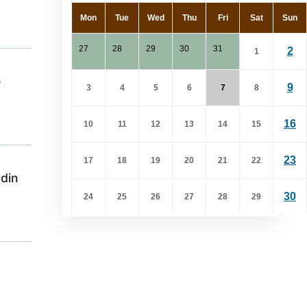
e
 din