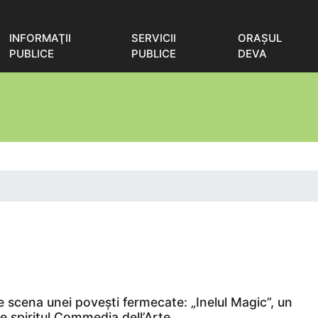
INFORMAŢII
SERVICII
ORAŞUL
PUBLICE
PUBLICE
DEVA
 scena unei povești fermecate: „Inelul Magic”, un
e spiritul Commedia dell’Arte