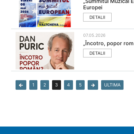
„Summitul Muzical E
Europei
DETALII
07.05.2026
„Încotro, popor rom
DETALII
1
2
3
4
5
ULTIMA