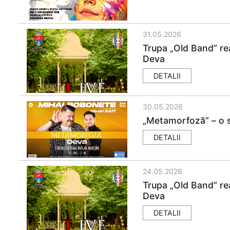
31.05.2026
Trupa „Old Band” rea
Deva
DETALII
30.05.2026
„Metamorfoză” – o 
DETALII
24.05.2026
Trupa „Old Band” rea
Deva
DETALII