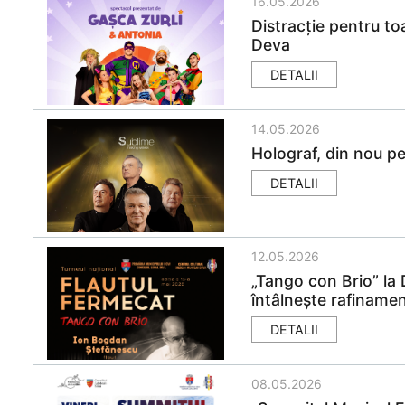
16.05.2026
Distracție pentru toa
Deva
DETALII
14.05.2026
Holograf, din nou pe
DETALII
12.05.2026
„Tango con Brio” la
întâlnește rafinamen
DETALII
08.05.2026