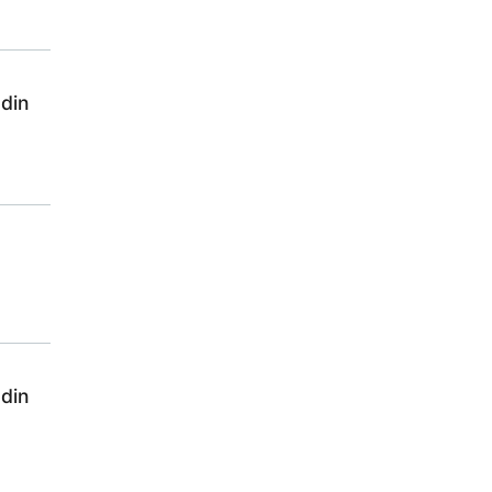
 din
 din