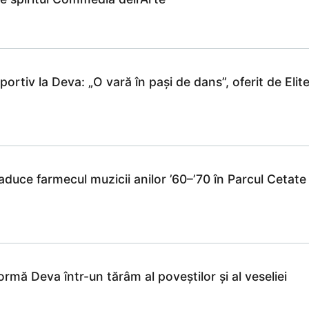
ortiv la Deva: „O vară în pași de dans”, oferit de Elit
duce farmecul muzicii anilor ’60–’70 în Parcul Cetate
ormă Deva într-un tărâm al poveștilor și al veseliei