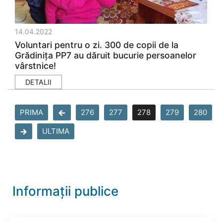
14.04.2022
Voluntari pentru o zi. 300 de copii de la
Grădiniţa PP7 au dăruit bucurie persoanelor
vârstnice!
DETALII
PRIMA
276
277
278
279
280
ULTIMA
Informații publice