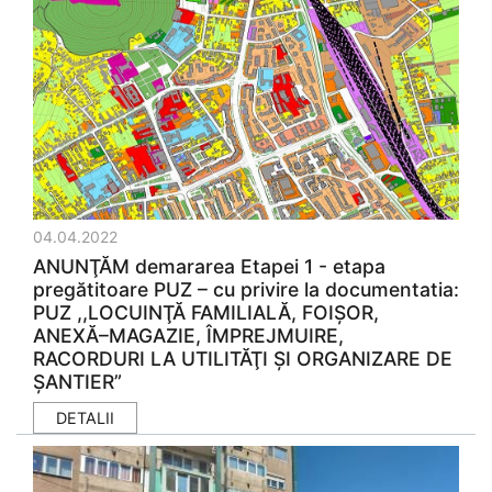
04.04.2022
ANUNŢĂM demararea Etapei 1 - etapa
pregătitoare PUZ – cu privire la documentatia:
PUZ ,,LOCUINŢĂ FAMILIALĂ, FOIŞOR,
ANEXĂ–MAGAZIE, ÎMPREJMUIRE,
RACORDURI LA UTILITĂŢI ŞI ORGANIZARE DE
ŞANTIER”
DETALII