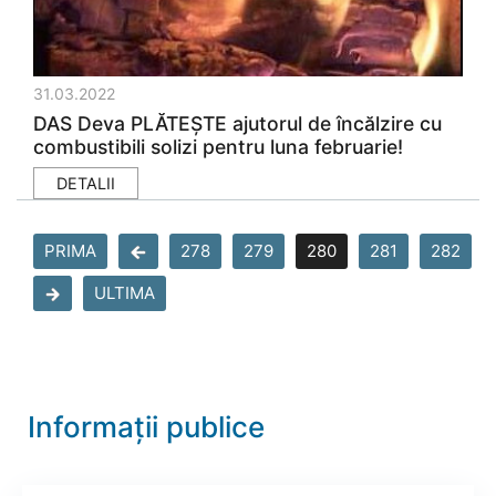
31.03.2022
DAS Deva PLĂTEȘTE ajutorul de încălzire cu
combustibili solizi pentru luna februarie!
DETALII
PRIMA
278
279
280
281
282
ULTIMA
Informații publice