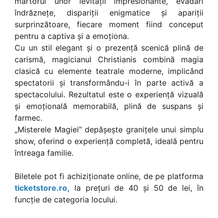
martorul unor levitații impresionante, evadări
îndrăznețe, dispariții enigmatice și apariții
surprinzătoare, fiecare moment fiind conceput
pentru a captiva și a emoționa.
Cu un stil elegant și o prezență scenică plină de
carismă, magicianul Christianis combină magia
clasică cu elemente teatrale moderne, implicând
spectatorii și transformându-i în parte activă a
spectacolului. Rezultatul este o experiență vizuală
și emoțională memorabilă, plină de suspans și
farmec.
„Misterele Magiei” depășește granițele unui simplu
show, oferind o experiență completă, ideală pentru
întreaga familie.
Biletele pot fi achiziționate online, de pe platforma
ticketstore.ro,
la prețuri de 40 și 50 de lei, în
funcție de categoria locului.