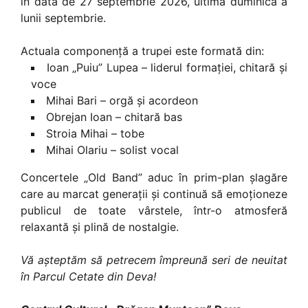
în data de 27 septembrie 2026, ultima duminică a
lunii septembrie.
Actuala componență a trupei este formată din:
Ioan „Puiu” Lupea – liderul formației, chitară și
voce
Mihai Bari – orgă și acordeon
Obrejan Ioan – chitară bas
Stroia Mihai – tobe
Mihai Olariu – solist vocal
Concertele „Old Band” aduc în prim-plan șlagăre
care au marcat generații și continuă să emoționeze
publicul de toate vârstele, într-o atmosferă
relaxantă și plină de nostalgie.
Vă așteptăm să petrecem împreună seri de neuitat
în Parcul Cetate din Deva!