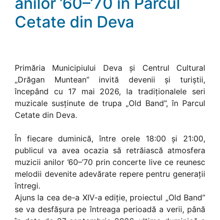
anilor ’60–’70 în Parcul
Cetate din Deva
Primăria Municipiului Deva și Centrul Cultural
„Drăgan Muntean” invită devenii și turiștii,
începând cu 17 mai 2026, la tradiționalele seri
muzicale susținute de trupa „Old Band”, în Parcul
Cetate din Deva.
În fiecare duminică, între orele 18:00 și 21:00,
publicul va avea ocazia să retrăiască atmosfera
muzicii anilor ’60–’70 prin concerte live ce reunesc
melodii devenite adevărate repere pentru generații
întregi.
Ajuns la cea de-a XIV-a ediție, proiectul „Old Band”
se va desfășura pe întreaga perioadă a verii, până