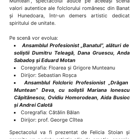
Muntean”, spectacolul aduce pe aceeași scenă
valori autentice ale folclorului românesc din Banat
și Hunedoara, într-un demers artistic dedicat
spiritului de unitate.
Pe scenă vor evolua:
Ansamblul Profesionist „Banatul”, alături de
soliștii Dumitru Teleagă, Dana Gruescu, Anda
Sabadoș și Eduard Motan
Coregrafia: Floarea și Grigore Munteanu
Dirijor: Sebastian Roșca
Ansamblul Folcloric Profesionist „Drăgan
Muntean” Deva, cu soliștii Mariana Ionescu
Căpitănescu, Ovidiu Homorodean, Aida Busioc
și Andrei Calotă
Coregrafia: Cătălin Bălan
Dirijor: prof. George Cîltea
Spectacolul va fi prezentat de Felicia Stoian și