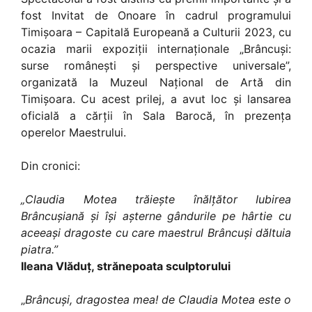
fost Invitat de Onoare în cadrul programului
Timișoara – Capitală Europeană a Culturii 2023, cu
ocazia marii expoziții internaționale „Brâncuși:
surse românești și perspective universale”,
organizată la Muzeul Național de Artă din
Timișoara. Cu acest prilej, a avut loc și lansarea
oficială a cărții în Sala Barocă, în prezența
operelor Maestrului.
Din cronici:
„Claudia Motea trăiește înălțător Iubirea
Brâncușiană și își așterne gândurile pe hârtie cu
aceeași dragoste cu care maestrul Brâncuși dăltuia
piatra.”
Ileana Vlăduț, strănepoata sculptorului
„
Brâncuși, dragostea mea! de Claudia Motea este o