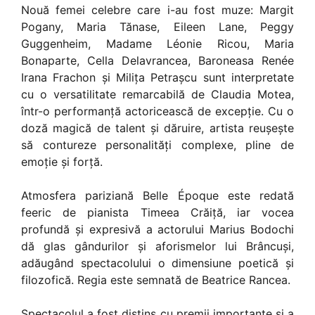
Nouă femei celebre care i-au fost muze: Margit
Pogany, Maria Tănase, Eileen Lane, Peggy
Guggenheim, Madame Léonie Ricou, Maria
Bonaparte, Cella Delavrancea, Baroneasa Renée
Irana Frachon și Milița Petrașcu sunt interpretate
cu o versatilitate remarcabilă de Claudia Motea,
într-o performanță actoricească de excepție. Cu o
doză magică de talent și dăruire, artista reușește
să contureze personalități complexe, pline de
emoție și forță.
Atmosfera pariziană Belle Époque este redată
feeric de pianista Timeea Crăiță, iar vocea
profundă și expresivă a actorului Marius Bodochi
dă glas gândurilor și aforismelor lui Brâncuși,
adăugând spectacolului o dimensiune poetică și
filozofică. Regia este semnată de Beatrice Rancea.
Spectacolul a fost distins cu premii importante și a