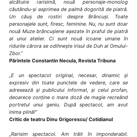
alcătuire rarisimă, nouă personaje-monolog
căutându-și asprimea de palmă dogorită de piatră.
Un căuș de rostiri despre Brâncuși. Toate
personajele sunt, firesc, feminine. Nu, nu sunt doar
nouă Muze brâncușiene așezate în praful de piatră
al unui atelier. Ci sunt nouă icoane umane în
ridurile cărora se odihnește irisul de Duh al Omului-
Zbor.”
Părintele Constantin Necula, Revista Tribuna
„E un spectacol original, necesar, dinamic și
expresiv din toate punctele de vedere, care se
adresează și publicului informat, și celui profan,
deoarece conține o mare doză de magie recreând
portretul unui geniu. După spectacol, am avut
inima plină!”
Critic de teatru Dinu Grigorescu/ Cotidianul
„Rarisim spectacol. Am trăit în imponderabil.