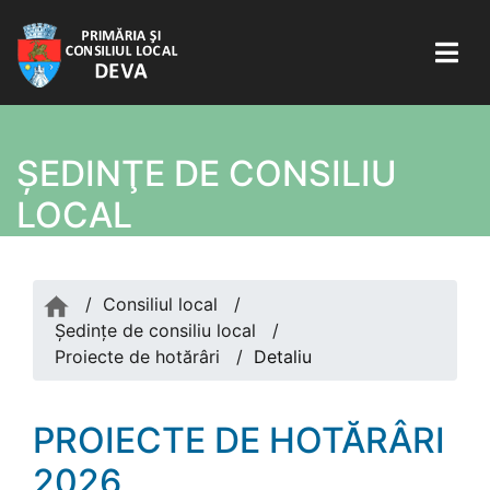
ŞEDINŢE DE CONSILIU
LOCAL
/
Consiliul local
/
Şedinţe de consiliu local
/
Proiecte de hotărâri
/
Detaliu
PROIECTE DE HOTĂRÂRI
2026