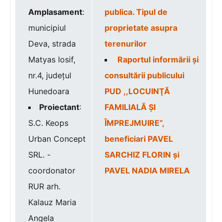
Amplasament
:
publica. Tipul de
municipiul
proprietate asupra
Deva, strada
terenurilor
Matyas Iosif,
Raportul informării și
nr.4, judeţul
consultării publicului
Hunedoara
PUD ,,LOCUINŢĂ
Proiectant
:
FAMILIALĂ ȘI
S.C. Keops
ÎMPREJMUIRE”,
Urban Concept
beneficiari PAVEL
SRL. -
SARCHIZ FLORIN și
coordonator
PAVEL NADIA MIRELA
RUR arh.
Kalauz Maria
Angela