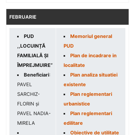
FEBRUARIE
PUD
Memoriul general
,,LOCUINȚĂ
PUD
FAMILIALĂ ȘI
Plan de incadrare in
ÎMPREJMUIRE”
localitate
Beneficiari
:
Plan analiza situatiei
PAVEL
existente
SARCHIZ-
Plan reglementari
FLORIN și
urbanistice
PAVEL NADIA-
Plan reglementari
MIRELA
edilitare
Obiective de utilitate