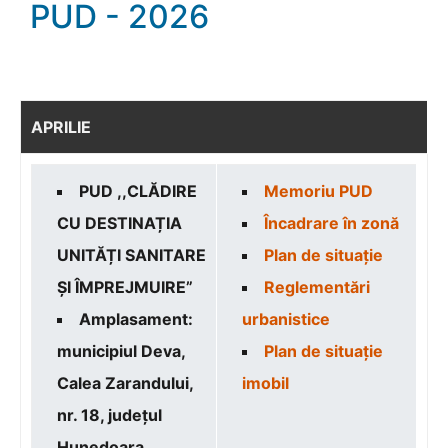
PUD - 2026
APRILIE
PUD ,,CLĂDIRE
Memoriu PUD
CU DESTINAȚIA
Încadrare în zonă
UNITĂȚI SANITARE
Plan de situație
ȘI ÎMPREJMUIRE”
Reglementări
Amplasament:
urbanistice
municipiul Deva,
Plan de situație
Calea Zarandului,
imobil
nr. 18, judeţul
Hunedoara